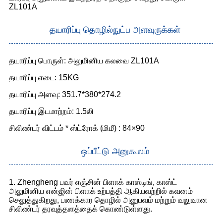
ZL101A
தயாரிப்பு தொழில்நுட்ப அளவுருக்கள்
தயாரிப்பு பொருள்: அலுமினிய கலவை ZL101A
தயாரிப்பு எடை: 15KG
தயாரிப்பு அளவு: 351.7*380*274.2
தயாரிப்பு இடமாற்றம்: 1.5லி
சிலிண்டர் விட்டம் * ஸ்ட்ரோக் (மிமீ) : 84×90
ஒப்பீட்டு அனுகூலம்
1. Zhengheng பவர் எஞ்சின் பிளாக் காஸ்டிங், காஸ்ட்
அலுமினிய என்ஜின் பிளாக் உற்பத்தி ஆகியவற்றில் கவனம்
செலுத்துகிறது, பணக்கார தொழில் அனுபவம் மற்றும் வலுவான
சிலிண்டர் தரவுத்தளத்தைக் கொண்டுள்ளது.