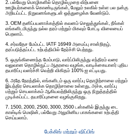
2. பல்வேறு மொழிகளில் தொழில்முறை விற்பனை
ஊழியர்களைக் கொண்டிருங்கள், மேலும் உலகில் உள்ள பல நன்கு
அறியப்பட்ட நிறுவனங்களுடன் ஒத்துழைக்க வேண்டும்.
3. OEM தனிப்பயனாக்கத்தில் கவனம் செலுத்துங்கள், நீங்கள்
எங்களிடமிருந்து நல்ல தரம் மற்றும் மிகவும் போட்டி விலையைப்
பெறலாம்.
4. சர்வதேச மேம்பட்ட IATF 16949 அமைப்பு சான்றிதழ்,
தரப்படுத்தப்பட்ட உற்பத்தியில் தேர்ச்சி பெற்றது.
5. ஒருங்கிணைந்த மேம்பாடு, வார்ப்பிலிருந்து எந்திரம் வரை
வலுவான தொழில்நுட்ப ஆதரவை வழங்க, வாடிக்கையாளர் புதிய
தயாரிப்பு வளர்ச்சி வெற்றி விகிதம் 100% ஐ எட்டியது.
6. அதே நேரத்தில், எங்களிடம் ஒரு வார்ப்பு தொழிற்சாலை மற்றும்
இயந்திர செயலாக்க தொழிற்சாலை உள்ளது, அச்சு, வார்ப்பு
மற்றும் செயலாக்கம் ஆகியவற்றிலிருந்து ஒரு நிறுத்தத்தில்
முடிக்கப்பட்ட தயாரிப்புகளை வழங்குகிறது.
7. 1500, 2000, 2500, 3000, 3500 டன்களில் இருந்து டை
காஸ்டிங் மெஷின், பல்வேறு அலுமினிய பாகங்களை உற்பத்தி
செய்யலாம்.
பேக்கிங் மற்றும் ஷிப்பிங்