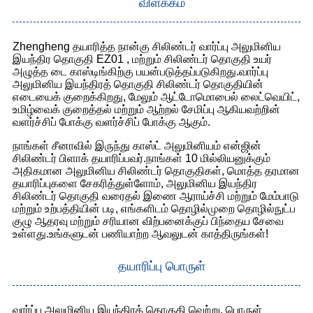
விளக்கம்
Zhengheng தயாரித்த நான்கு சிலிண்டர் வார்ப்பு அலுமினிய
இயந்திர தொகுதி EZ01 , மற்றும் சிலிண்டர் தொகுதி உயர்
அழுத்த டை காஸ்டிங்கிற்கு பயன்படுத்தப்படுகிறது.வார்ப்பு
அலுமினிய இயந்திரத் தொகுதி சிலிண்டர் தொகுதியின்
எடையைக் குறைக்கிறது, மேலும் ஆட்டோமொபைல் லைட்வெயிட்,
உமிழ்வைக் குறைத்தல் மற்றும் ஆற்றல் சேமிப்பு ஆகியவற்றின்
வளர்ச்சிப் போக்கு வளர்ச்சிப் போக்கு ஆகும்.
நாங்கள் சீனாவில் இருந்து காஸ்ட் அலுமினியம் என்ஜின்
சிலிண்டர் பிளாக் தயாரிப்பவர்.நாங்கள் 10 மில்லியனுக்கும்
அதிகமான அலுமினிய சிலிண்டர் தொகுதிகள், மொத்த தரமான
தயாரிப்புகளை சேகரித்துள்ளோம், அலுமினிய இயந்திர
சிலிண்டர் தொகுதி வரைதல் இணை ஆராய்ச்சி மற்றும் மேம்பாடு
மற்றும் உற்பத்தியின் படி, எங்களிடம் தொழில்முறை தொழில்நுட்ப
குழு ஆதரவு மற்றும் சரியான விற்பனைக்குப் பிந்தைய சேவை
உள்ளது.உங்களுடன் பணியாற்ற ஆவலுடன் காத்திருங்கள்!
தயாரிப்பு பொருள்
வார்ப்பு அலுமினிய இயந்திரத் தொகுதி வெற்று, பொருள்