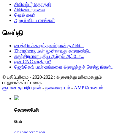
சிலிண்டர் தொகுதி
சிலிண்டர் தலை
ஷெல் கவர்
அலுமினிய பாகங்கள்
செய்தி
பைத்தியக்காரத்தனம்!நான்கு சிலி...
Zhengheng பவர் மூன்றாவது காலாண்டு...
சுதந்திரமான புதிய ஆற்றல் ஆட்டோ...
ஏன் CNC எந்திரம்?
ஜெங்கெங் பவர்-உங்களை அழைத்துச் செல்லுங்கள்...
© பதிப்புரிமை - 2020-2022 : அனைத்து உரிமைகளும்
பாதுகாக்கப்பட்டவை.
சூடான தயாரிப்புகள்
-
தளவரைபடம்
-
AMP மொபைல்
தொலைபேசி
டெல்