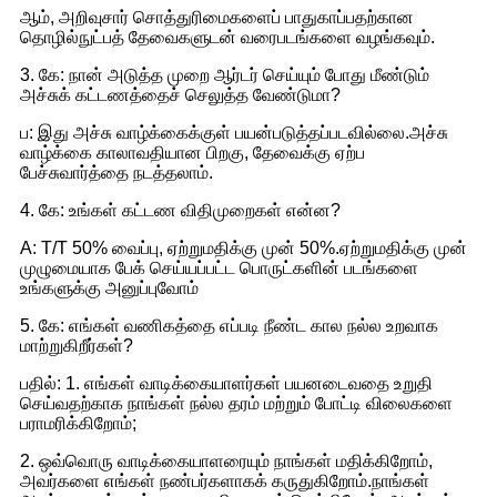
ஆம், அறிவுசார் சொத்துரிமைகளைப் பாதுகாப்பதற்கான
தொழில்நுட்பத் தேவைகளுடன் வரைபடங்களை வழங்கவும்.
3. கே: நான் அடுத்த முறை ஆர்டர் செய்யும் போது மீண்டும்
அச்சுக் கட்டணத்தைச் செலுத்த வேண்டுமா?
ப: இது அச்சு வாழ்க்கைக்குள் பயன்படுத்தப்படவில்லை.அச்சு
வாழ்க்கை காலாவதியான பிறகு, தேவைக்கு ஏற்ப
பேச்சுவார்த்தை நடத்தலாம்.
4. கே: உங்கள் கட்டண விதிமுறைகள் என்ன?
A: T/T 50% வைப்பு, ஏற்றுமதிக்கு முன் 50%.ஏற்றுமதிக்கு முன்
முழுமையாக பேக் செய்யப்பட்ட பொருட்களின் படங்களை
உங்களுக்கு அனுப்புவோம்
5. கே: எங்கள் வணிகத்தை எப்படி நீண்ட கால நல்ல உறவாக
மாற்றுகிறீர்கள்?
பதில்: 1. எங்கள் வாடிக்கையாளர்கள் பயனடைவதை உறுதி
செய்வதற்காக நாங்கள் நல்ல தரம் மற்றும் போட்டி விலைகளை
பராமரிக்கிறோம்;
2. ஒவ்வொரு வாடிக்கையாளரையும் நாங்கள் மதிக்கிறோம்,
அவர்களை எங்கள் நண்பர்களாகக் கருதுகிறோம்.நாங்கள்