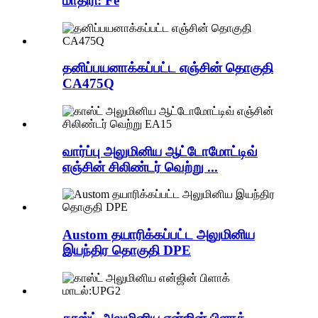
மாதிரி: Fe
தனிப்பயனாக்கப்பட்ட எஞ்சின் தொகுதி
CA475Q
வார்ப்பு அலுமினிய ஆட்டோமோட்டிவ்
எஞ்சின் சிலிண்டர் வெற்று ...
Austom தயாரிக்கப்பட்ட அலுமினிய
இயந்திர தொகுதி DPE