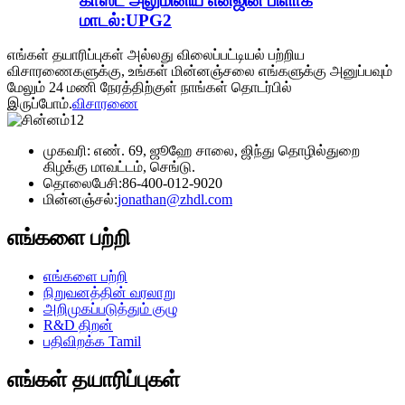
காஸ்ட் அலுமினிய என்ஜின் பிளாக்
மாடல்:UPG2
எங்கள் தயாரிப்புகள் அல்லது விலைப்பட்டியல் பற்றிய
விசாரணைகளுக்கு, உங்கள் மின்னஞ்சலை எங்களுக்கு அனுப்பவும்
மேலும் 24 மணி நேரத்திற்குள் நாங்கள் தொடர்பில்
இருப்போம்.
விசாரணை
முகவரி: எண். 69, ஜூஹே சாலை, ஜிந்து தொழில்துறை
கிழக்கு மாவட்டம், செங்டு.
தொலைபேசி:
86-400-012-9020
மின்னஞ்சல்:
jonathan@zhdl.com
எங்களை பற்றி
எங்களை பற்றி
நிறுவனத்தின் வரலாறு
அறிமுகப்படுத்தும் குழு
R&D திறன்
பதிவிறக்க Tamil
எங்கள் தயாரிப்புகள்