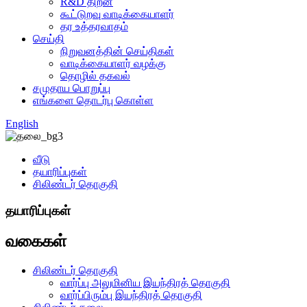
R&D திறன்
கூட்டுறவு வாடிக்கையாளர்
தர உத்தரவாதம்
செய்தி
நிறுவனத்தின் செய்திகள்
வாடிக்கையாளர் வழக்கு
தொழில் தகவல்
சமுதாய பொறுப்பு
எங்களை தொடர்பு கொள்ள
English
வீடு
தயாரிப்புகள்
சிலிண்டர் தொகுதி
தயாரிப்புகள்
வகைகள்
சிலிண்டர் தொகுதி
வார்ப்பு அலுமினிய இயந்திரத் தொகுதி
வார்ப்பிரும்பு இயந்திரத் தொகுதி