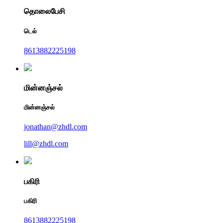
தொலைபேசி
டெல்
8613882225198
மின்னஞ்சல்
மின்னஞ்சல்
jonathan@zhdl.com
lill@zhdl.com
பகிரி
பகிரி
8613882225198