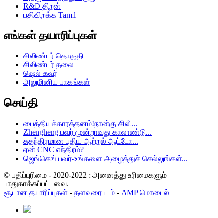
R&D திறன்
பதிவிறக்க Tamil
எங்கள் தயாரிப்புகள்
சிலிண்டர் தொகுதி
சிலிண்டர் தலை
ஷெல் கவர்
அலுமினிய பாகங்கள்
செய்தி
பைத்தியக்காரத்தனம்!நான்கு சிலி...
Zhengheng பவர் மூன்றாவது காலாண்டு...
சுதந்திரமான புதிய ஆற்றல் ஆட்டோ...
ஏன் CNC எந்திரம்?
ஜெங்கெங் பவர்-உங்களை அழைத்துச் செல்லுங்கள்...
© பதிப்புரிமை - 2020-2022 : அனைத்து உரிமைகளும்
பாதுகாக்கப்பட்டவை.
சூடான தயாரிப்புகள்
-
தளவரைபடம்
-
AMP மொபைல்