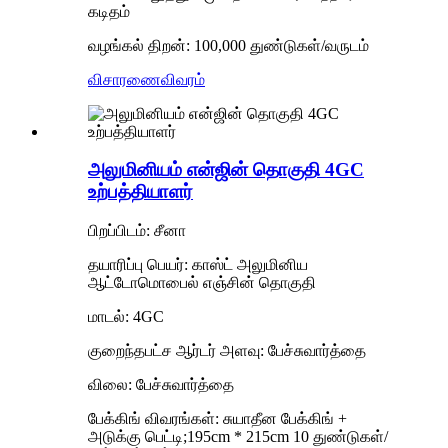
கடிதம்
வழங்கல் திறன்: 100,000 துண்டுகள்/வருடம்
விசாரணை
விவரம்
அலுமினியம் என்ஜின் தொகுதி 4GC
உற்பத்தியாளர்
பிறப்பிடம்: சீனா
தயாரிப்பு பெயர்: காஸ்ட் அலுமினிய
ஆட்டோமொபைல் எஞ்சின் தொகுதி
மாடல்: 4GC
குறைந்தபட்ச ஆர்டர் அளவு: பேச்சுவார்த்தை
விலை: பேச்சுவார்த்தை
பேக்கிங் விவரங்கள்: சுயாதீன பேக்கிங் +
அடுக்கு பெட்டி;195cm * 215cm 10 துண்டுகள்/