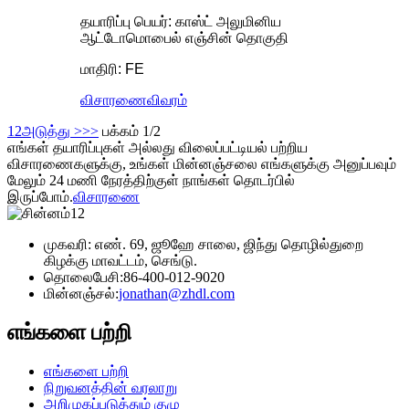
தயாரிப்பு பெயர்: காஸ்ட் அலுமினிய
ஆட்டோமொபைல் எஞ்சின் தொகுதி
மாதிரி: FE
விசாரணை
விவரம்
1
2
அடுத்து >
>>
பக்கம் 1/2
எங்கள் தயாரிப்புகள் அல்லது விலைப்பட்டியல் பற்றிய
விசாரணைகளுக்கு, உங்கள் மின்னஞ்சலை எங்களுக்கு அனுப்பவும்
மேலும் 24 மணி நேரத்திற்குள் நாங்கள் தொடர்பில்
இருப்போம்.
விசாரணை
முகவரி: எண். 69, ஜூஹே சாலை, ஜிந்து தொழில்துறை
கிழக்கு மாவட்டம், செங்டு.
தொலைபேசி:
86-400-012-9020
மின்னஞ்சல்:
jonathan@zhdl.com
எங்களை பற்றி
எங்களை பற்றி
நிறுவனத்தின் வரலாறு
அறிமுகப்படுத்தும் குழு