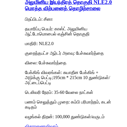
அலுமினிய இயந்திரத் தொகுதி NLE2.0
மொத்த விற்பனைத் தொழிற்சாலை
பிறப்பிடம்: சீனா
தயாரிப்பு பெயர்: காஸ்ட் அலுமினிய
ஆட்டோமொபைல் எஞ்சின் தொகுதி
மாதிரி: NLE2.0
குறைந்தபட்ச ஆர்டர் அளவு: பேச்சுவார்த்தை
விலை: பேச்சுவார்த்தை
பேக்கிங் விவரங்கள்: சுயாதீன பேக்கிங் +
அடுக்கு பெட்டி;195cm * 215cm 10 துண்டுகள்/
அட்டைப்பெட்டி
டெலிவரி நேரம்: 35-60 வேலை நாட்கள்
பணம் செலுத்தும் முறை: கம்பி பரிமாற்றம், கடன்
கடிதம்
வழங்கல் திறன்: 100,000 துண்டுகள்/வருடம்
விசாரணை
விவரம்