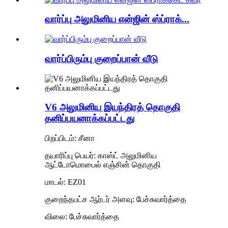
வார்ப்பு அலுமினிய என்ஜின் ஸ்ப்ராக்...
வார்ப்பிரும்பு குறைப்பான் வீடு
V6 அலுமினிய இயந்திரத் தொகுதி
தனிப்பயனாக்கப்பட்டது
பிறப்பிடம்: சீனா
தயாரிப்பு பெயர்: காஸ்ட் அலுமினிய
ஆட்டோமொபைல் எஞ்சின் தொகுதி
மாடல்: EZ01
குறைந்தபட்ச ஆர்டர் அளவு: பேச்சுவார்த்தை
விலை: பேச்சுவார்த்தை