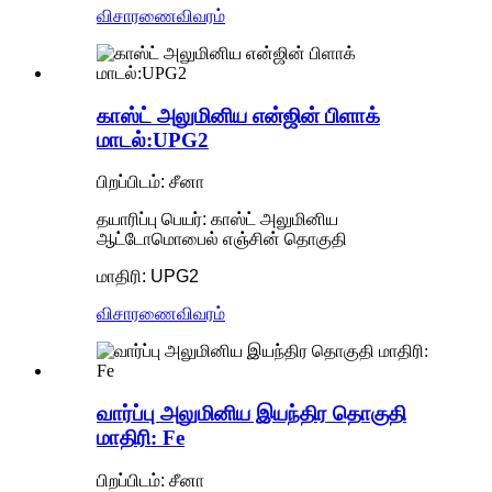
விசாரணை
விவரம்
காஸ்ட் அலுமினிய என்ஜின் பிளாக்
மாடல்:UPG2
பிறப்பிடம்: சீனா
தயாரிப்பு பெயர்: காஸ்ட் அலுமினிய
ஆட்டோமொபைல் எஞ்சின் தொகுதி
மாதிரி: UPG2
விசாரணை
விவரம்
வார்ப்பு அலுமினிய இயந்திர தொகுதி
மாதிரி: Fe
பிறப்பிடம்: சீனா