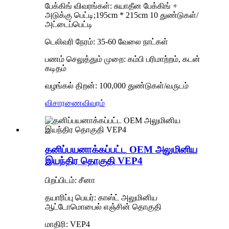
பேக்கிங் விவரங்கள்: சுயாதீன பேக்கிங் +
அடுக்கு பெட்டி;195cm * 215cm 10 துண்டுகள்/
அட்டைப்பெட்டி
டெலிவரி நேரம்: 35-60 வேலை நாட்கள்
பணம் செலுத்தும் முறை: கம்பி பரிமாற்றம், கடன்
கடிதம்
வழங்கல் திறன்: 100,000 துண்டுகள்/வருடம்
விசாரணை
விவரம்
தனிப்பயனாக்கப்பட்ட OEM அலுமினிய
இயந்திர தொகுதி VEP4
பிறப்பிடம்: சீனா
தயாரிப்பு பெயர்: காஸ்ட் அலுமினிய
ஆட்டோமொபைல் எஞ்சின் தொகுதி
மாதிரி: VEP4