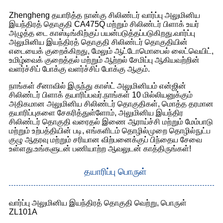
Zhengheng தயாரித்த நான்கு சிலிண்டர் வார்ப்பு அலுமினிய
இயந்திரத் தொகுதி CA475Q மற்றும் சிலிண்டர் பிளாக் உயர்
அழுத்த டை காஸ்டிங்கிற்குப் பயன்படுத்தப்படுகிறது.வார்ப்பு
அலுமினிய இயந்திரத் தொகுதி சிலிண்டர் தொகுதியின்
எடையைக் குறைக்கிறது, மேலும் ஆட்டோமொபைல் லைட்வெயிட்,
உமிழ்வைக் குறைத்தல் மற்றும் ஆற்றல் சேமிப்பு ஆகியவற்றின்
வளர்ச்சிப் போக்கு வளர்ச்சிப் போக்கு ஆகும்.
நாங்கள் சீனாவில் இருந்து காஸ்ட் அலுமினியம் என்ஜின்
சிலிண்டர் பிளாக் தயாரிப்பவர்.நாங்கள் 10 மில்லியனுக்கும்
அதிகமான அலுமினிய சிலிண்டர் தொகுதிகள், மொத்த தரமான
தயாரிப்புகளை சேகரித்துள்ளோம், அலுமினிய இயந்திர
சிலிண்டர் தொகுதி வரைதல் இணை ஆராய்ச்சி மற்றும் மேம்பாடு
மற்றும் உற்பத்தியின் படி, எங்களிடம் தொழில்முறை தொழில்நுட்ப
குழு ஆதரவு மற்றும் சரியான விற்பனைக்குப் பிந்தைய சேவை
உள்ளது.உங்களுடன் பணியாற்ற ஆவலுடன் காத்திருங்கள்!
தயாரிப்பு பொருள்
வார்ப்பு அலுமினிய இயந்திரத் தொகுதி வெற்று, பொருள்
ZL101A