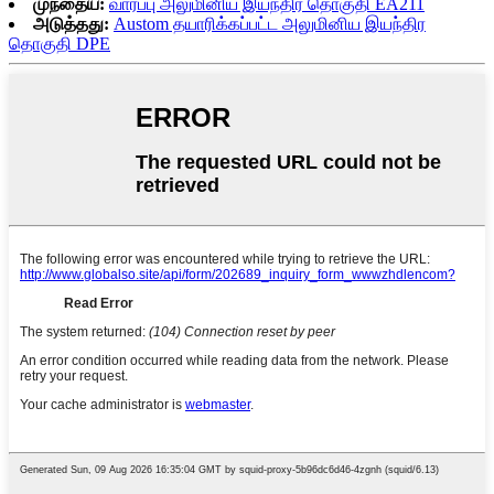
முந்தைய:
வார்ப்பு அலுமினிய இயந்திர தொகுதி EA211
அடுத்தது:
Austom தயாரிக்கப்பட்ட அலுமினிய இயந்திர
தொகுதி DPE