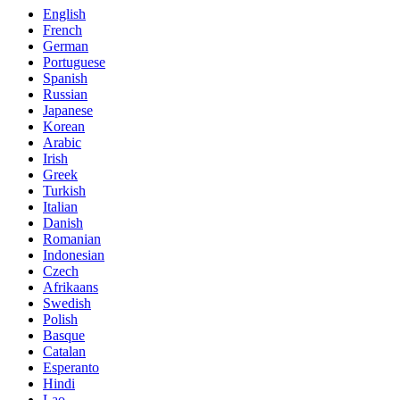
English
French
German
Portuguese
Spanish
Russian
Japanese
Korean
Arabic
Irish
Greek
Turkish
Italian
Danish
Romanian
Indonesian
Czech
Afrikaans
Swedish
Polish
Basque
Catalan
Esperanto
Hindi
Lao