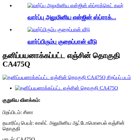
வார்ப்பு அலுமினிய என்ஜின் ஸ்ப்ராக்...
வார்ப்பிரும்பு குறைப்பான் வீடு
தனிப்பயனாக்கப்பட்ட எஞ்சின் தொகுதி
CA475Q
குறுகிய விளக்கம்:
பிறப்பிடம்: சீனா
தயாரிப்பு பெயர்: காஸ்ட் அலுமினிய ஆட்டோமொபைல் எஞ்சின்
தொகுதி
மாடல்: CA475Q