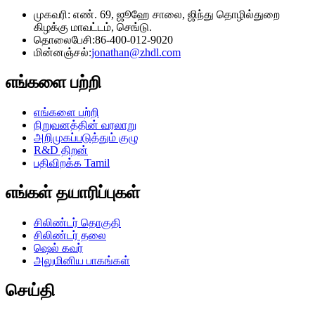
முகவரி: எண். 69, ஜூஹே சாலை, ஜிந்து தொழில்துறை
கிழக்கு மாவட்டம், செங்டு.
தொலைபேசி:
86-400-012-9020
மின்னஞ்சல்:
jonathan@zhdl.com
எங்களை பற்றி
எங்களை பற்றி
நிறுவனத்தின் வரலாறு
அறிமுகப்படுத்தும் குழு
R&D திறன்
பதிவிறக்க Tamil
எங்கள் தயாரிப்புகள்
சிலிண்டர் தொகுதி
சிலிண்டர் தலை
ஷெல் கவர்
அலுமினிய பாகங்கள்
செய்தி