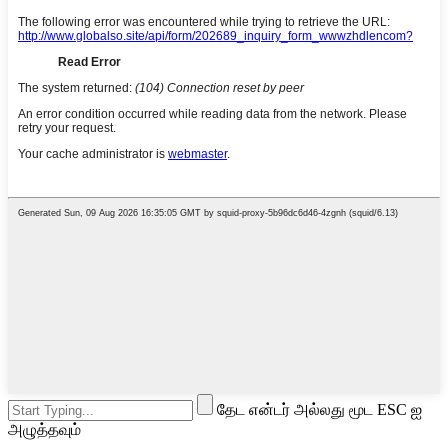
தேட என்டர் அல்லது மூட ESC ஐ
அழுத்தவும்