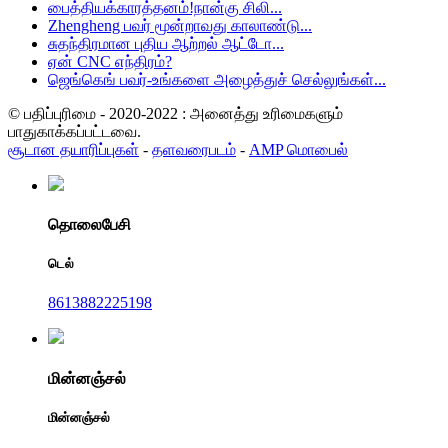
பைத்தியக்காரத்தனம்!நான்கு சிலி...
Zhengheng பவர் மூன்றாவது காலாண்டு...
சுதந்திரமான புதிய ஆற்றல் ஆட்டோ...
ஏன் CNC எந்திரம்?
ஜெங்கெங் பவர்-உங்களை அழைத்துச் செல்லுங்கள்...
© பதிப்புரிமை - 2020-2022 : அனைத்து உரிமைகளும்
பாதுகாக்கப்பட்டவை.
சூடான தயாரிப்புகள்
-
தளவரைபடம்
-
AMP மொபைல்
தொலைபேசி
டெல்
8613882225198
மின்னஞ்சல்
மின்னஞ்சல்