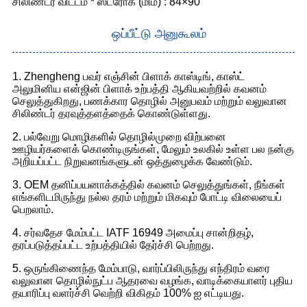
சிலிண்டர் விட்டம் * ஸ்ட்ரோக் (மிமீ) : 84×90
ஒப்பீட்டு அனுகூலம்
1. Zhengheng பவர் எஞ்சின் பிளாக் காஸ்டிங், காஸ்ட்
அலுமினிய என்ஜின் பிளாக் உற்பத்தி ஆகியவற்றில் கவனம்
செலுத்துகிறது, பணக்கார தொழில் அனுபவம் மற்றும் வலுவான
சிலிண்டர் தரவுத்தளத்தைக் கொண்டுள்ளது.
2. பல்வேறு மொழிகளில் தொழில்முறை விற்பனை
ஊழியர்களைக் கொண்டிருங்கள், மேலும் உலகில் உள்ள பல நன்கு
அறியப்பட்ட நிறுவனங்களுடன் ஒத்துழைக்க வேண்டும்.
3. OEM தனிப்பயனாக்கத்தில் கவனம் செலுத்துங்கள், நீங்கள்
எங்களிடமிருந்து நல்ல தரம் மற்றும் மிகவும் போட்டி விலையைப்
பெறலாம்.
4. சர்வதேச மேம்பட்ட IATF 16949 அமைப்பு சான்றிதழ்,
தரப்படுத்தப்பட்ட உற்பத்தியில் தேர்ச்சி பெற்றது.
5. ஒருங்கிணைந்த மேம்பாடு, வார்ப்பிலிருந்து எந்திரம் வரை
வலுவான தொழில்நுட்ப ஆதரவை வழங்க, வாடிக்கையாளர் புதிய
தயாரிப்பு வளர்ச்சி வெற்றி விகிதம் 100% ஐ எட்டியது.