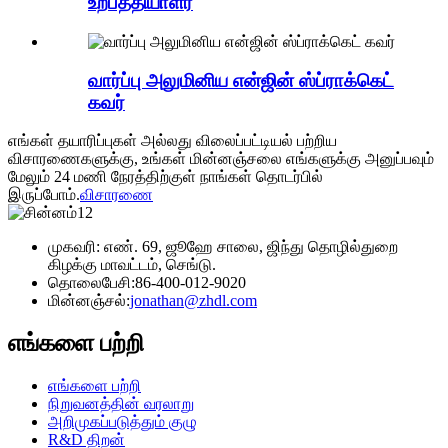
உற்பத்தியாளர்
வார்ப்பு அலுமினிய என்ஜின் ஸ்ப்ராக்கெட்
கவர்
எங்கள் தயாரிப்புகள் அல்லது விலைப்பட்டியல் பற்றிய
விசாரணைகளுக்கு, உங்கள் மின்னஞ்சலை எங்களுக்கு அனுப்பவும்
மேலும் 24 மணி நேரத்திற்குள் நாங்கள் தொடர்பில்
இருப்போம்.
விசாரணை
முகவரி: எண். 69, ஜூஹே சாலை, ஜிந்து தொழில்துறை
கிழக்கு மாவட்டம், செங்டு.
தொலைபேசி:
86-400-012-9020
மின்னஞ்சல்:
jonathan@zhdl.com
எங்களை பற்றி
எங்களை பற்றி
நிறுவனத்தின் வரலாறு
அறிமுகப்படுத்தும் குழு
R&D திறன்