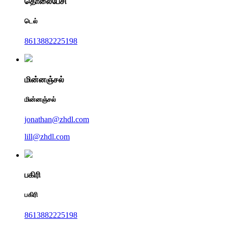
தொலைபேசி
டெல்
8613882225198
மின்னஞ்சல்
மின்னஞ்சல்
jonathan@zhdl.com
lill@zhdl.com
பகிரி
பகிரி
8613882225198