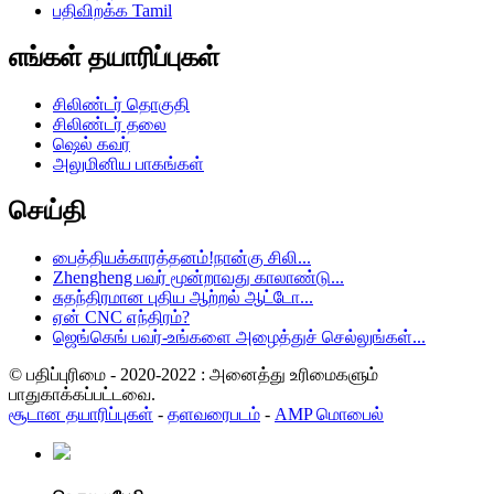
பதிவிறக்க Tamil
எங்கள் தயாரிப்புகள்
சிலிண்டர் தொகுதி
சிலிண்டர் தலை
ஷெல் கவர்
அலுமினிய பாகங்கள்
செய்தி
பைத்தியக்காரத்தனம்!நான்கு சிலி...
Zhengheng பவர் மூன்றாவது காலாண்டு...
சுதந்திரமான புதிய ஆற்றல் ஆட்டோ...
ஏன் CNC எந்திரம்?
ஜெங்கெங் பவர்-உங்களை அழைத்துச் செல்லுங்கள்...
© பதிப்புரிமை - 2020-2022 : அனைத்து உரிமைகளும்
பாதுகாக்கப்பட்டவை.
சூடான தயாரிப்புகள்
-
தளவரைபடம்
-
AMP மொபைல்